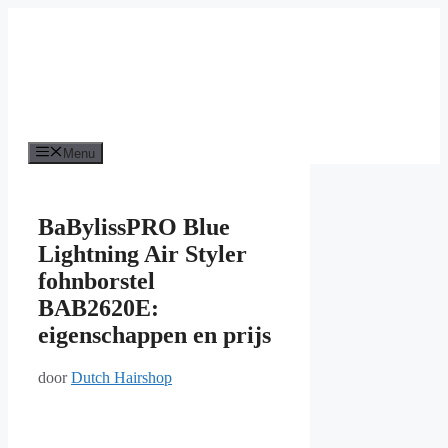
Ga
naar
de
inhoud
Menu
BaBylissPRO Blue
Lightning Air Styler
fohnborstel
BAB2620E:
eigenschappen en prijs
door
Dutch Hairshop