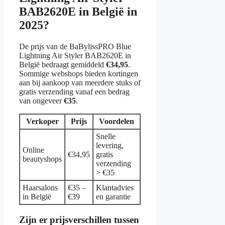
BAB2620E in België in
2025?
De prijs van de BaBylissPRO Blue
Lightning Air Styler BAB2620E in
België bedraagt gemiddeld
€34,95
.
Sommige webshops bieden kortingen
aan bij aankoop van meerdere stuks of
gratis verzending vanaf een bedrag
van ongeveer
€35
.
Verkoper
Prijs
Voordelen
Snelle
levering,
Online
€34,95
gratis
beautyshops
verzending
> €35
Haarsalons
€35 –
Klantadvies
in België
€39
en garantie
Zijn er prijsverschillen tussen