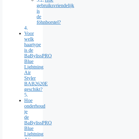
gebruiksvriendelijk
is
de
föhnborstel?
Voor
welk
haartype
is de
BaBylissPRO
Blue
Lightning
Air
Styler
BAB2620E
geschikt?
Hoe
onderhoud
je
de
BaBylissPRO
Blue
Lightning