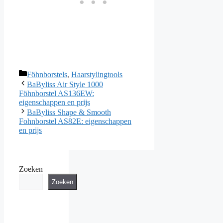
Categorieën
Föhnborstels
,
Haarstylingtools
BaByliss Air Style 1000
Föhnborstel AS136EW:
eigenschappen en prijs
BaByliss Shape & Smooth
Fohnborstel AS82E: eigenschappen
en prijs
Zoeken
Zoeken