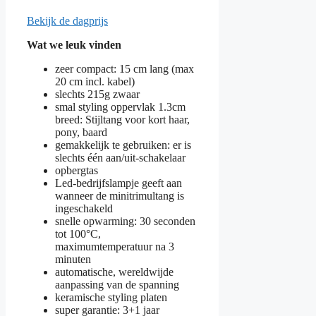
Bekijk de dagprijs
Wat we leuk vinden
zeer compact: 15 cm lang (max
20 cm incl. kabel)
slechts 215g zwaar
smal styling oppervlak 1.3cm
breed: Stijltang voor kort haar,
pony, baard
gemakkelijk te gebruiken: er is
slechts één aan/uit-schakelaar
opbergtas
Led-bedrijfslampje geeft aan
wanneer de minitrimultang is
ingeschakeld
snelle opwarming: 30 seconden
tot 100°C,
maximumtemperatuur na 3
minuten
automatische, wereldwijde
aanpassing van de spanning
keramische styling platen
super garantie: 3+1 jaar