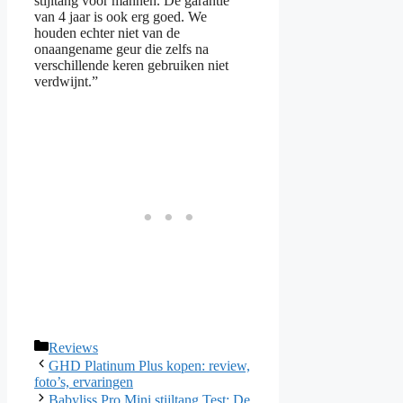
stijltang voor mannen. De garantie
van 4 jaar is ook erg goed. We
houden echter niet van de
onaangename geur die zelfs na
verschillende keren gebruiken niet
verdwijnt.”
Categorieën
Reviews
GHD Platinum Plus kopen: review,
foto’s, ervaringen
Babyliss Pro Mini stijltang Test: De