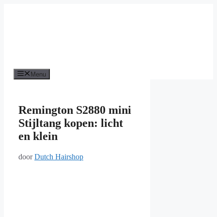
Ga
naar
de
inhoud
Menu
Remington S2880 mini
Stijltang kopen: licht
en klein
door
Dutch Hairshop