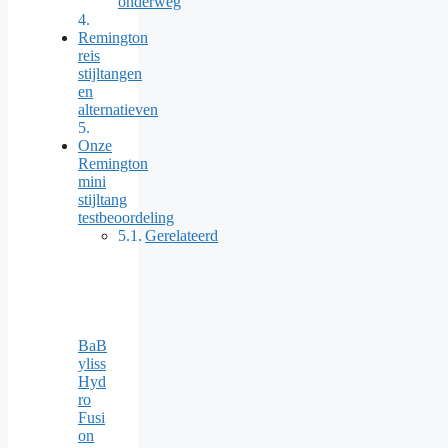
onderweg
Remington
reis
stijltangen
en
alternatieven
Onze
Remington
mini
stijltang
testbeoordeling
Gerelateerd
BaB
yliss
Hyd
ro
Fusi
on