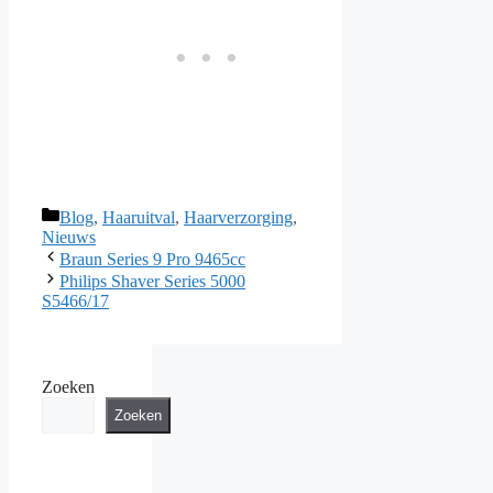
Categorieën
Blog
,
Haaruitval
,
Haarverzorging
,
Nieuws
Braun Series 9 Pro 9465cc
Philips Shaver Series 5000
S5466/17
Zoeken
Zoeken