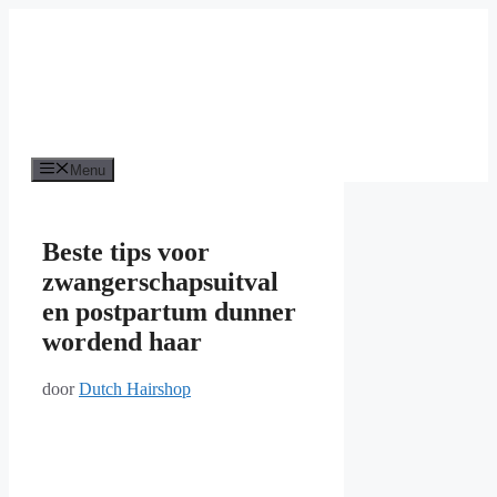
Ga
naar
de
inhoud
Menu
Beste tips voor
zwangerschapsuitval
en postpartum dunner
wordend haar
door
Dutch Hairshop