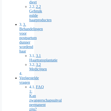
dieet
2.2
Gebruik
milde
haarproducten
3.
Behandelingen
voor
postpartum
dunner
wordend
haar
3.1
Haartransplantatie
3.2
Medicijnen
Veelgestelde
vragen
FAQ
1:
Kan
zwangerschapsuitval
permanent
zijn?