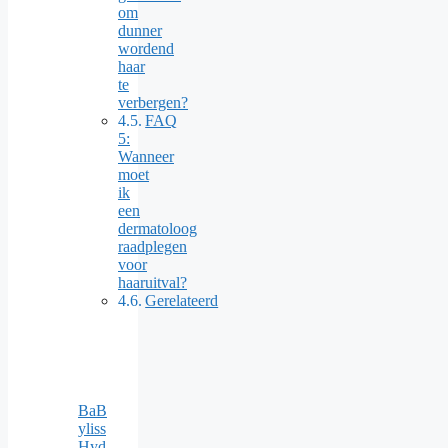
om
dunner
wordend
haar
te
verbergen?
FAQ
5:
Wanneer
moet
ik
een
dermatoloog
raadplegen
voor
haaruitval?
Gerelateerd
BaB
yliss
Hyd