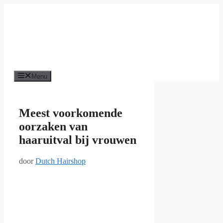
Ga
naar
de
inhoud
Menu
Meest voorkomende
oorzaken van
haaruitval bij vrouwen
door
Dutch Hairshop