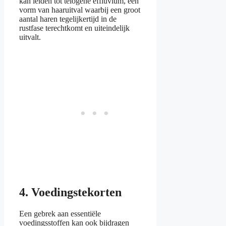
kan leiden tot telogene effluvium, een
vorm van haaruitval waarbij een groot
aantal haren tegelijkertijd in de
rustfase terechtkomt en uiteindelijk
uitvalt.
4. Voedingstekorten
Een gebrek aan essentiële
voedingsstoffen kan ook bijdragen