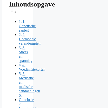
Inhoudsopgave
Toggle Table of Content
1.
Genetische
aanleg
2.
Hormonale
veranderingen
3.
Stress
en
spanning
4.
Voedingstekorten
5.
Medicatie
en
medische
aandoeningen
Conclusie