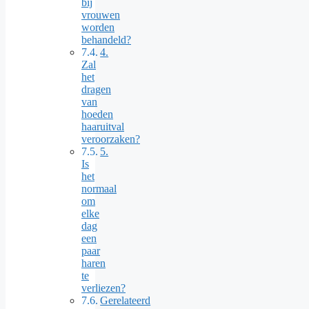
bij
vrouwen
worden
behandeld?
4.
Zal
het
dragen
van
hoeden
haaruitval
veroorzaken?
5.
Is
het
normaal
om
elke
dag
een
paar
haren
te
verliezen?
Gerelateerd