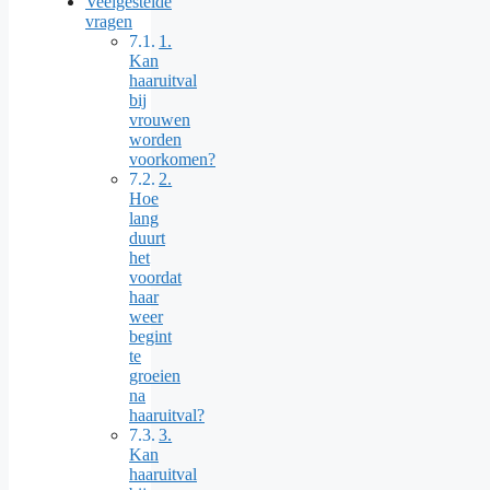
Veelgestelde
vragen
1.
Kan
haaruitval
bij
vrouwen
worden
voorkomen?
2.
Hoe
lang
duurt
het
voordat
haar
weer
begint
te
groeien
na
haaruitval?
3.
Kan
haaruitval