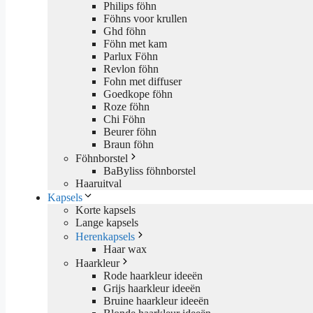
Philips föhn
Föhns voor krullen
Ghd föhn
Föhn met kam
Parlux Föhn
Revlon föhn
Fohn met diffuser
Goedkope föhn
Roze föhn
Chi Föhn
Beurer föhn
Braun föhn
Föhnborstel
BaByliss föhnborstel
Haaruitval
Kapsels
Korte kapsels
Lange kapsels
Herenkapsels
Haar wax
Haarkleur
Rode haarkleur ideeën
Grijs haarkleur ideeën
Bruine haarkleur ideeën