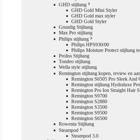
GHD stijltang
GHD Gold Mini Styler
GHD Gold max styler
GHD Gold Styler
Grundig Stijltang
Max Pro stijltang
Philips stijltang
Philips HPS930/00
Philips Moisture Protect stijltang 
Proliss Stijltang
Tondeo stijltang
Wella style stijltang
Remington stijltang kopen, review en aa
Remington S6505 Pro Sleek And 
Remington stijltang Hydraluxe Pr
Remington Pro Ion Straight Hair St
Remington S9700
Remington S2880
Remington S3500
Remington S9500
Remington S6500
Rowenta Stijltang
Steampod
Steampod 3.0