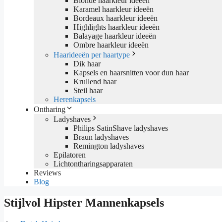
Blonde haarkleur ideeën
Karamel haarkleur ideeën
Bordeaux haarkleur ideeën
Highlights haarkleur ideeën
Balayage haarkleur ideeën
Ombre haarkleur ideeën
Haarideeën per haartype
Dik haar
Kapsels en haarsnitten voor dun haar
Krullend haar
Steil haar
Herenkapsels
Ontharing
Ladyshaves
Philips SatinShave ladyshaves
Braun ladyshaves
Remington ladyshaves
Epilatoren
Lichtontharingsapparaten
Reviews
Blog
Stijlvol Hipster Mannenkapsels