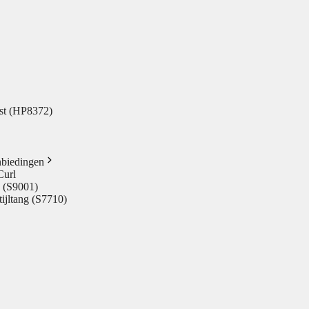
test (HP8372)
nbiedingen
Curl
o (S9001)
ijltang (S7710)