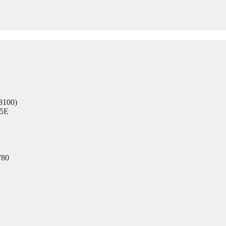
 3100)
95E
780