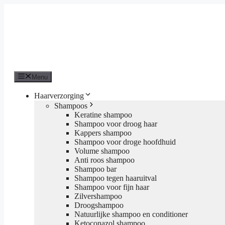
Ga
naar
de
inhoud
Menu
Haarverzorging
Shampoos
Keratine shampoo
Shampoo voor droog haar
Kappers shampoo
Shampoo voor droge hoofdhuid
Volume shampoo
Anti roos shampoo
Shampoo bar
Shampoo tegen haaruitval
Shampoo voor fijn haar
Zilvershampoo
Droogshampoo
Natuurlijke shampoo en conditioner
Ketoconazol shampoo