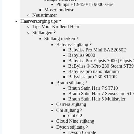
Philips HC9450/15 9000 serie
Moser tondeuse
Neustrimmer
Haarverzorging tips
Tips Voor Krullend Haar
Stijltangen
Stijltang merken
Babyliss stijltang
Babyliss Pro Mini BAB2050E
Babyliss 9000
Babyliss Pro Elipsis 3000 (Elipsis
BaByliss ® I-Pro 230 Steam ST3
Babyliss pro nano titanium
BaByliss ipro 230 ST70E
Braun stijltang
Braun Satin Hair 7 ST710
Braun Satin Hair 7 SensoCare ST
Braun Satin Hair 5 Multistyler
Carrera stijltang
Chi stijltang
Chi G2
Cloud Nine stijltang
Dyson stijltang
Dyson Corrale