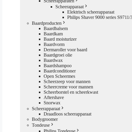
Scheerapparaten
Scheerapparaat
Elektrisch scheerapparaat
Philips Shaver 9000 series S9711/
Baardproducten
Baardbalsem
Baardkam
Baard moisturizer
Baardvorm
Dermaroller voor baard
Baardgroei olie
Baardwax
Baardshampoo
Baardconditioner
Open Scheermes
Scheerzeep voor mannen
Scheercreme voor mannen
Scheerborstel en scheerkwast
Aftershave
Snorwax
Scheerapparaat
Draadloos scheerapparaat
Bodygroomer
Tondeuse
Philips Tondeuse