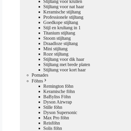
Stijltang voor krullen
Stijltang voor nat haar
Keramische stijltang
Professionele stijltang
Goedkope stijltang
Stijl en krultang in 1
Titanium stijltang
Stoom stijltang
Draadloze stijltang
Mini stijltang
Roze stijltang
Stijltang voor dik haar
Stijltang met brede platen
Stijltang voor kort haar
Pomades
Föhns
Remington föhn
Keramische föhn
BaByliss Föhn
Dyson Airwrap
Stille föhn
Dyson Supersonic
Max Pro föhn
Reisföhn
Solis föhn